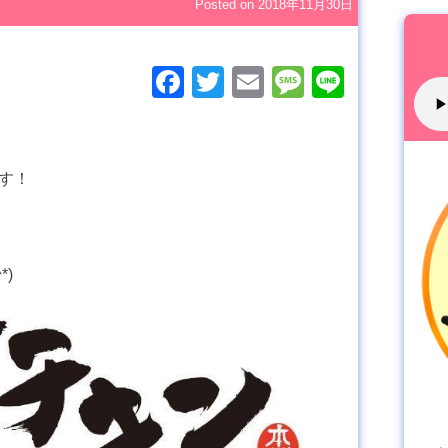
Posted on
2018年11月30日
Facebook
Twitter
Email
Message
Line
す！
*)