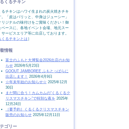
るくるチキン
くるチキンはハワイ生まれの炭火焼きチキ
す。「皮はパリッと、中身はジューシー」
オリジナルの味付けをご賞味ください！御
をベースに、各地イベント会場、地元スー
、サービスエリア等に出店しております。
るくるチキンとは
］
着情報
富士のふもと大博覧会2026出店のお知
らせ
2026年5月23日
GOOUT JAMBOREE ふもとっぱらに
出店します！
2026年4月9日
☆年末年始のお知らせ☆
2025年12月
30日
まだ間に合う！カムカムの“くるくるク
リスマスチキン”で特別な夜を
2025年
12月24日
［要予約］くるくるクリスマスチキン
販売のお知らせ
2025年12月11日
テゴリー