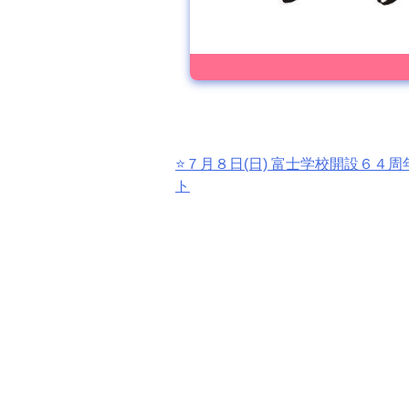
投
⭐️７月８日(日) 富士学校開設６４
ト
稿
ナ
ビ
ゲ
ー
シ
ョ