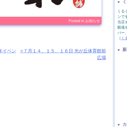
く
くる
ンで
Posted in
お知らせ
当店
殿場
パー
［
く
新
周年イベン
⭐️７月１４、１５、１６日 光が丘体育館前
広場
カ