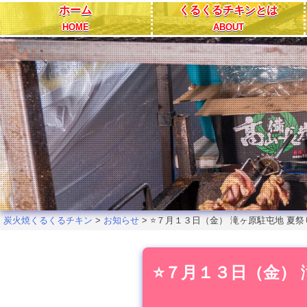
Skip
ホーム
くるくるチキンとは
to
HOME
ABOUT
content
炭火焼くるくるチキン
>
お知らせ
>
⭐️７月１３日（金） 滝ヶ原駐屯地 夏祭
⭐️７月１３日（金）